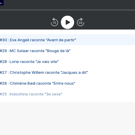
#30 : Eve Angeli raconte "Avant de partir"
#29 : MC Solaar raconte "Bouge de là"
28 : Lorie raconte "Je vais vite"
#27 : Christophe Willem raconte "Jacques a dit"
#26 : Chimène Badi raconte "Entre nous"
#25 : Indochine raconte "3e sexe"
#24 : Zaho raconte "C'est chelou"
#23 : Patrick Bruel raconte "Au café des délices"
#22 : Kyo raconte "Le chemin"