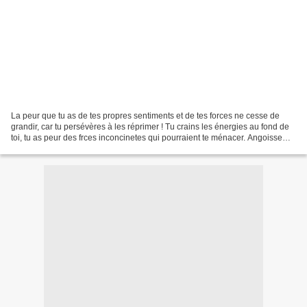
La peur que tu as de tes propres sentiments et de tes forces ne cesse de
grandir, car tu persévères à les réprimer ! Tu crains les énergies au fond de
toi, tu as peur des frces inconcinetes qui pourraient te ménacer. Angoisse
existentielle. Tu fuis non...