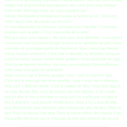
malgré tout et je viendrai spécialement vers vous pour vous indiquer
votre arrêt. Détendez-vous, ne vous inquiétez pas".
Fébrile, tremblante et terriblement tendue la femme lui dit: "D'accord,
notez que je dois descendre au terminus".
Si vous descendez au terminus, pourquoi vous inquiéter ? Comment
pourriez-vous le rater ? C'est impossible de le rater !
Dès que vous vous reposez, dès que vous vous détendez, vous prenez
conscience que l'existence bouge, avance pour atteindre les plus hauts
sommets et vous faites partie de l'existence. Vous n'avez pas besoin
d'avoir d'autres ambitions. C'est cela la détente; se détendre, renoncer
à tout but privé, laisser tomber toute ambition, toute projection de l'ego.
Alors la vie devient mystère. Vos yeux se rempliront d'émerveillement,
votre cœur sera plein de vénération.
Nous n'avons pas à devenir quelque chose, nous le sommes déjà.
C'est tout le message des êtres éveillés; vous n'avez rien à atteindre,
cela vous a déjà été donné. C'est le cadeau de Dieu. Vous êtes déjà là
où vous devriez être, vous ne pouvez pas être ailleurs. Il n'y a nulle
part où aller et rien à atteindre et parce qu'il n'y a nulle part où aller ni
rien à atteindre, vous pouvez rendre grâce. Alors il n'y a plus de hâte,
plus d'inquiétude, plus d'anxiété, plus d'angoisse, plus de peur d'être un
raté. Vous ne pouvez pas rater. Dans la nature même des choses il est
impossible d'échouer car ce n'est pas du tout une question de succès.