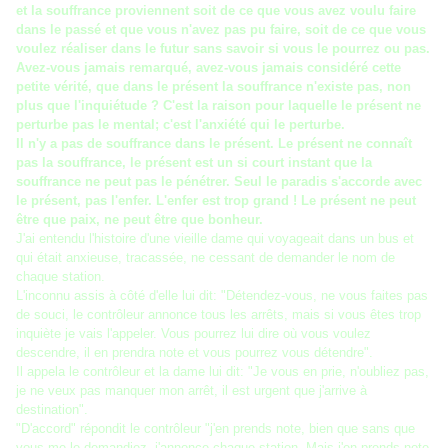
et la souffrance proviennent soit de ce que vous avez voulu faire
dans le passé et que vous n'avez pas pu faire, soit de ce que vous
voulez réaliser dans le futur sans savoir si vous le pourrez ou pas.
Avez-vous jamais remarqué, avez-vous jamais considéré cette
petite vérité, que dans le présent la souffrance n'existe pas, non
plus que l'inquiétude ? C'est la raison pour laquelle le présent ne
perturbe pas le mental; c'est l'anxiété qui le perturbe.
Il n'y a pas de souffrance dans le présent. Le présent ne connaît
pas la souffrance, le présent est un si court instant que la
souffrance ne peut pas le pénétrer. Seul le paradis s'accorde avec
le présent, pas l'enfer. L'enfer est trop grand ! Le présent ne peut
être que paix, ne peut être que bonheur.
J'ai entendu l'histoire d'une vieille dame qui voyageait dans un bus et
qui était anxieuse, tracassée, ne cessant de demander le nom de
chaque station.
L'inconnu assis à côté d'elle lui dit: "Détendez-vous, ne vous faites pas
de souci, le contrôleur annonce tous les arrêts, mais si vous êtes trop
inquiète je vais l'appeler. Vous pourrez lui dire où vous voulez
descendre, il en prendra note et vous pourrez vous détendre".
Il appela le contrôleur et la dame lui dit: "Je vous en prie, n'oubliez pas,
je ne veux pas manquer mon arrêt, il est urgent que j'arrive à
destination".
"D'accord" répondit le contrôleur "j'en prends note, bien que sans que
vous me le demandiez, j'annonce chaque station. Mais j'en prends note