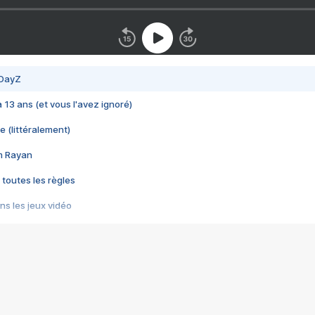
 DayZ
 a 13 ans (et vous l'avez ignoré)
e (littéralement)
im Rayan
 toutes les règles
s les jeux vidéo
us choquant de Rockstar ? - Le scandale BULLY
e plus moche de Steam
du RÊVE tourne au CAUCHEMAR
pendant 8 heures