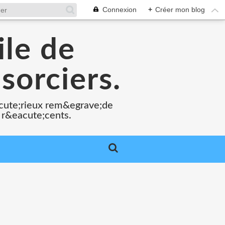
Connexion
+
Créer mon blog
ile de
sorciers.
acute;rieux rem&egrave;de
 r&eacute;cents.