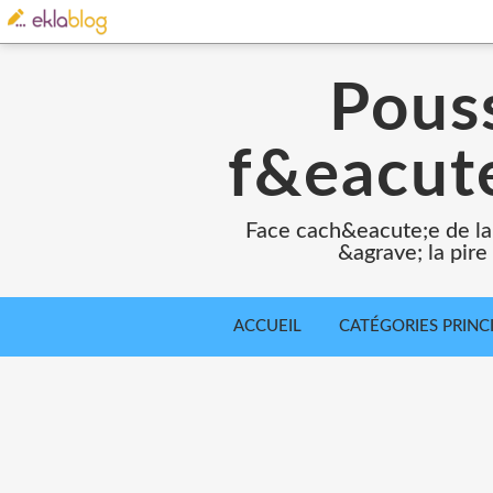
Pouss
f&eacute
Face cach&eacute;e de la
&agrave; la pir
ACCUEIL
CATÉGORIES PRINC