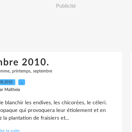
Publicité
mbre 2010.
,
,
omme
printemps
septembre
08.2010
…
ar Maltheia
blanchir les endives, les chicorées, le céleri.
 opaque qui provoquera leur étiolement et en
la plantation de fraisiers et...
ire la suite