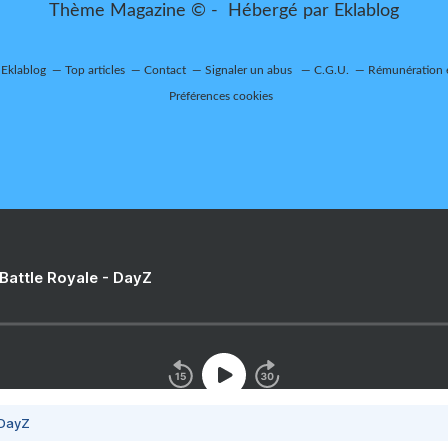
Thème Magazine © - Hébergé par
Eklablog
 Eklablog
Top articles
Contact
Signaler un abus
C.G.U.
Rémunération e
Préférences cookies
 Battle Royale - DayZ
 DayZ