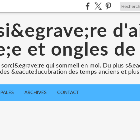
i&egrave;re d'a
;e et ongles de 
 sorci&egrave;re qui sommeil en moi. Du plus s&e
e des &eacute;lucubration des temps anciens et plus
IPALES
ARCHIVES
CONTACT