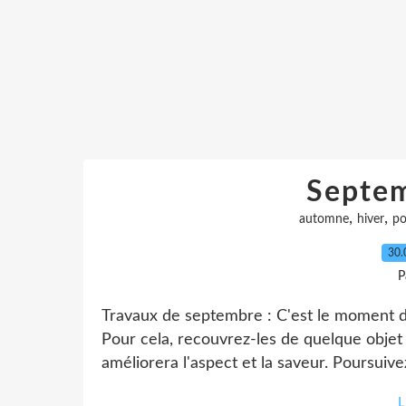
Septe
,
,
automne
hiver
p
30.
P
Travaux de septembre : C'est le moment de 
Pour cela, recouvrez-les de quelque objet
améliorera l'aspect et la saveur. Poursuivez 
L