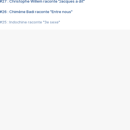
#27 : Christophe Willem raconte "Jacques a dit"
#26 : Chimène Badi raconte "Entre nous"
#25 : Indochine raconte "3e sexe"
#24 : Zaho raconte "C'est chelou"
#23 : Patrick Bruel raconte "Au café des délices"
#22 : Kyo raconte "Le chemin"
#21 : Nolwenn Leroy raconte "Cassé"
#20 : Patrick Hernandez raconte "Born to be alive"
#19 : Lorie raconte "Près de moi"
#18 : Michael Jones raconte "A nos actes manqués" (avec Jean-Jacque
#17 : Khaled raconte "Aïcha"
#16 : Corneille raconte "Parce qu'on vient de loin"
#15 : Indochine raconte "L'aventurier"