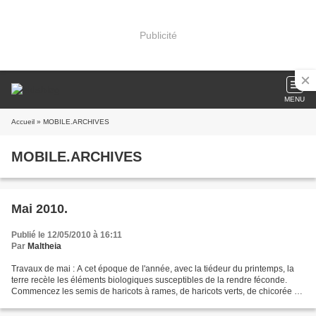
Publicité
MENU
Accueil
» MOBILE.ARCHIVES
MOBILE.ARCHIVES
Mai 2010.
Publié le 12/05/2010 à 16:11
Par
Maltheia
Travaux de mai : A cet époque de l'année, avec la tiédeur du printemps, la
terre recèle les éléments biologiques susceptibles de la rendre féconde.
Commencez les semis de haricots à rames, de haricots verts, de chicorée de
Bruxelles. Semez des fraisiers...