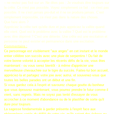
– ne restez pas fixé sur un. Ne dites pas : Je voudrais être toujours sur
la crête. Ce n'est pas possible. Voyez simplement ce fait : ce n'est pas
possible. Il ne s'est jamais pro-duit et il ne se produira jamais. C’est
simplement impossible, ce n'est pas dans la nature des choses.
Que faire alors ?
Appréciez la crête tant qu'elle dure et puis appréciez la vallée quand
elle vient. Quel est le problème avec la vallée ? Quel est le problème
avec être déprimé ? C'est une détente. Une crête est une excitation et
personne ne peut exister en permanence dans une excitation.
Commentaire :
Ce personnage est visiblement "aux anges" en cet instant et le monde
entier célèbre son succès avec une pluie de serpentins ! Du fait de
votre bonne volonté à accepter les récents défis de la vie, vous êtes
maintenant - ou vous serez bientôt - à même d'apprécier une
merveilleuse chevauchée sur le tigre du succès. Faites-lui bon accueil,
appréciez-la et partagez votre joie avec autrui, et souvenez-vous que
toutes les belles parades ont un début et une fin.
Si vous gardez cela à l'esprit et savourez chaque goutte du bonheur
que vous éprouvez maintenant, vous pourrez prendre le futur comme il
vient, sans regrets. Mais ne soyez pas tenté d'essayer de vous
accrocher à ce moment d'abondance ou de le plastifier de sorte qu'il
dure pour toujours.
La sagesse fondamentale à garder présente à l'esprit face aux
phénomènes variés du défilé de votre vie, qu'ils soient des échecs ou