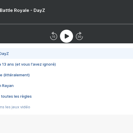
 Battle Royale - DayZ
 DayZ
 a 13 ans (et vous l'avez ignoré)
e (littéralement)
im Rayan
 toutes les règles
s les jeux vidéo
us choquant de Rockstar ? - Le scandale BULLY
e plus moche de Steam