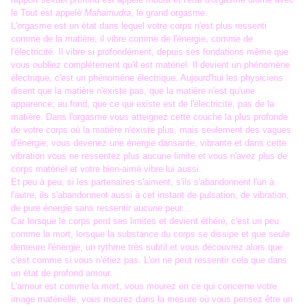
le Tout est appelé
Mahamudra
, le grand orgasme.
L'orgasme est un état dans lequel votre corps n'est plus ressenti
comme de la matière, il vibre comme de l'énergie, comme de
l'électricité. Il vibre si profondément, depuis ses fondations même que
vous oubliez complètement qu'il est matériel. Il devient un phénomène
électrique, c'est un phénomène électrique. Aujourd'hui les physiciens
disent que la matière n'existe pas, que la matière n'est qu'une
apparence; au fond, que ce qui existe est de l'électricité, pas de la
matière. Dans l'orgasme vous atteignez cette couche la plus profonde
de votre corps où la matière n'existe plus, mais seulement des vagues
d'énergie; vous devenez une énergie dansante, vibrante et dans cette
vibration vous ne ressentez plus aucune limite et vous n'avez plus de
corps matériel et votre bien-aimé vibre lui aussi.
Et peu à peu, si les partenaires s'aiment, s'ils s'abandonnent l'un à
l'autre, ils s'abandonnent aussi à cet instant de pulsation, de vibration,
de pure énergie sans ressentir aucune peur...
Car lorsque le corps perd ses limites et devient éthéré, c'est un peu
comme la mort, lorsque la substance du corps se dissipe et que seule
demeure l'énergie, un rythme très subtil et vous découvrez alors que
c'est comme si vous n'étiez pas. L'on ne peut ressentir cela que dans
un état de profond amour.
L'amour est comme la mort, vous mourez en ce qui concerne votre
image matérielle, vous mourez dans la mesure où vous pensez être un