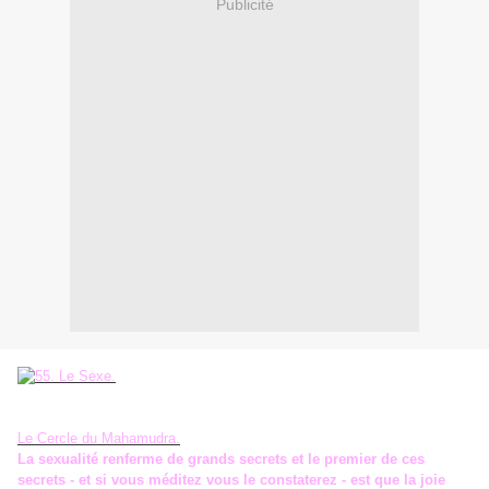
Publicité
Le Cercle du Mahamudra.
La sexualité renferme de grands secrets et le premier de ces
secrets - et si vous méditez vous le constaterez - est que la joie