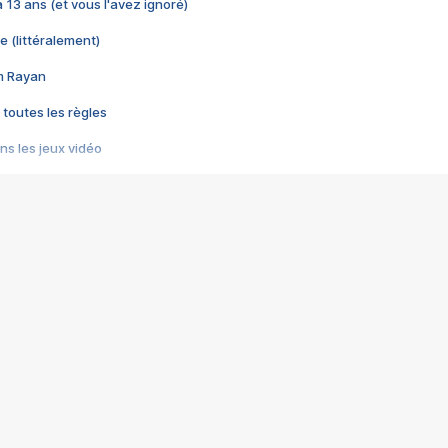
 a 13 ans (et vous l'avez ignoré)
e (littéralement)
im Rayan
 toutes les règles
s les jeux vidéo
us choquant de Rockstar ? - Le scandale BULLY
e plus moche de Steam
du RÊVE tourne au CAUCHEMAR
pendant 8 heures
it… à tort
umiliés par un jeu vidéo
ire - Final Fantasy 8
ti un empire - Age of Empires