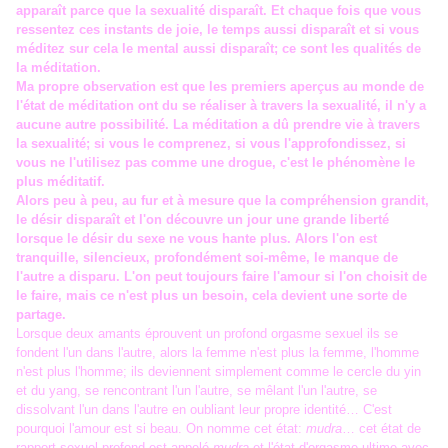
apparaît parce que la sexualité disparaît. Et chaque fois que vous
ressentez ces instants de joie, le temps aussi disparaît et si vous
méditez sur cela le mental aussi disparaît; ce sont les qualités de
la méditation.
Ma propre observation est que les premiers aperçus au monde de
l'état de méditation ont du se réaliser à travers la sexualité, il n'y a
aucune autre possibilité. La méditation a dû prendre vie à travers
la sexualité; si vous le comprenez, si vous l'approfondissez, si
vous ne l'utilisez pas comme une drogue, c'est le phénomène le
plus méditatif.
Alors peu à peu, au fur et à mesure que la compréhension grandit,
le désir disparaît et l'on découvre un jour une grande liberté
lorsque le désir du sexe ne vous hante plus. Alors l'on est
tranquille, silencieux, profondément soi-même, le manque de
l'autre a disparu. L'on peut toujours faire l'amour si l'on choisit de
le faire, mais ce n'est plus un besoin, cela devient une sorte de
partage.
Lorsque deux amants éprouvent un profond orgasme sexuel ils se
fondent l'un dans l'autre, alors la femme n'est plus la femme, l'homme
n'est plus l'homme; ils deviennent simplement comme le cercle du yin
et du yang, se rencontrant l'un l'autre, se mêlant l'un l'autre, se
dissolvant l'un dans l'autre en oubliant leur propre identité… C'est
pourquoi l'amour est si beau. On nomme cet état:
mudra
… cet état de
rapport sexuel profond est appelé
mudra
et l'état d'orgasme ultime avec