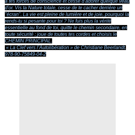
à tes forces de conscience et cesse d'adorer quelque veau
d'or. Vis ta Nature totale, cesse de te cacher derrière un
"écran". La vie est pleine de lumière et de joie, pourquoi la
rends-tu si pesante pour toi ? Ne fuis plus la vérité
essentielle au fond de toi, quitte le chemin secondaire, en
toute sécurité ; joue de toutes tes cordes et choisis le
CHEMIN PRINCIPAL.
« La Clef vers l’Autolibération » de Christiane Beerlandt.
978-90-75849-04-2