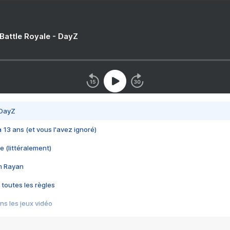
 Battle Royale - DayZ
 DayZ
 a 13 ans (et vous l'avez ignoré)
e (littéralement)
im Rayan
 toutes les règles
s les jeux vidéo
us choquant de Rockstar ? - Le scandale BULLY