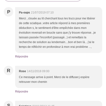
P
Pa-oups
21/07/2019 07:10
Merci , clouée au lit cherchant tous les trucs pour me libérer
de cette sciatique..votre article répond à mes premières
déduction s, le sentiment d'être empêchée dans mon
évolution revenait en boucle sans que j'y trouve réponse...je
laissais passée l'inconfort (passagé...) et remettais la
recherche de solution au lendemain....bon et ben là... j'ai le
temps de réfléchir en profondeur à mon vrai problème ...,
Répondre
R
Rose
14/11/2018 09:00
Ce message arrive à point. Merci de le diffuser.j espère
retrouver mon chemin
Répondre
S