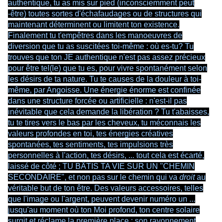
authentique, tu as mis sur pied (inconsciemment peut
-être) toutes sortes d'échafaudages ou de structures qui
maintenant déterminent ou limitent ton existence.
Finalement tu t'empêtres dans les manoeuvres de
diversion que tu as suscitées toi-même : où es-tu? Tu
trouves que ton JE authentique n'est pas assez précieux
pour être tel(le) que tu es, pour vivre spontanément selon
les désirs de ta nature. Tu te causes de la douleur à toi-
même, par Angoisse. Une énergie énorme est confinée
dans une structure forcée ou artificielle : n'est-il pas
inévitable que cela demande la libération ? Tu t'abaisses,
tu te tires vers le bas par les cheveux, tu méconnais les
valeurs profondes en toi, tes énergies créatives
spontanées, tes sentiments, tes impulsions très
personnelles à l'action, tes désirs, ... tout cela est écarté,
laissé de côté ; TU BÂTIS TA VIE SUR UN "CHEMIN
SECONDAIRE", et non pas sur le chemin qui va
droit
au
véritable but de ton être. Des valeurs accessoires, telles
que l'image ou l'argent, peuvent devenir numéro un ...
jusqu'au moment où ton Moi profond, ton centre solaire
surgit et réclame la première place : son rayonnement