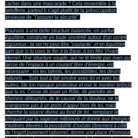
cacher dans une mascarade ? Cela ressemble à la
tartufferie, partout il s'agit plutôt de ta préoccupation
anxieuse de "t'assurer ta sécurité".
Pourvois à une belle structure balancée, en parfait
équilibre, construite en toute sincérité autour d'un centre
vigoureux : ta vie ne peut être "coulante" et en équilibre
sain que si tu oses te fier à ta Base, à ton Moi Vivant
éternel. Une structure souple, qui ne te limite pas mais qui
laisse de l'espace à un courant libre d'énergie, est
nécessaire : vis tes talents, tes possibilites, tes désirs
naturels ... Sois tout à fait sincère avec toi et avec les
autres, ôte ton masque protecteur et ose te montrer tel(le)à
que tu es. Cesse de jouer un Rôle, de prendre des
chemins détournés, de te causer de la douleur, ne te
cramponne pas à un point d'appui hors de toi, mais
cherche la source divine au fond de toi ; remplace le
clinquant par la sagesse intérieure et donne aux énergies
intuitives élevées la possibilité d'exister librement à côté
de l'esprit purement rationnel, donne une place d'honneur