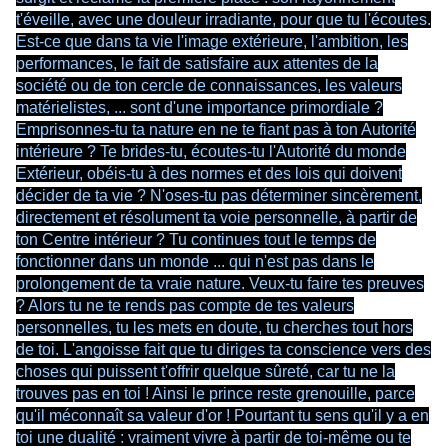
t'éveille, avec une douleur irradiante, pour que tu l'écoutes.
Est-ce que dans ta vie l'image extérieure, l'ambition, les
performances, le fait de satisfaire aux attentes de la
société ou de ton cercle de connaissances, les valeurs
matérielistes, ... sont d'une importance primordiale ?
Emprisonnes-tu ta nature en ne te fiant pas à ton Autorité
intérieure ? Te brides-tu, écoutes-tu l'Autorité du monde
Extérieur, obéis-tu à des normes et des lois qui doivent
décider de ta vie ? N'oses-tu pas déterminer sincèrement,
directement et résolument ta voie personnelle, à partir de
ton Centre intérieur ? Tu continues tout le temps de
fonctionner dans un monde ... qui n'est pas dans le
prolongement de ta vraie nature. Veux-tu faire tes preuves
? Alors tu ne te rends pas compte de tes valeurs
personnelles, tu les mets en doute, tu cherches tout hors
de toi. L'angoisse fait que tu diriges ta conscience vers des
choses qui puissent t'offrir quelque sûreté, car tu ne la
trouves pas en toi ! Ainsi le prince reste grenouille, parce
qu'il méconnaît sa valeur d'or ! Pourtant tu sens qu'il y a en
toi une dualité : vraiment vivre à partir de toi-même ou te