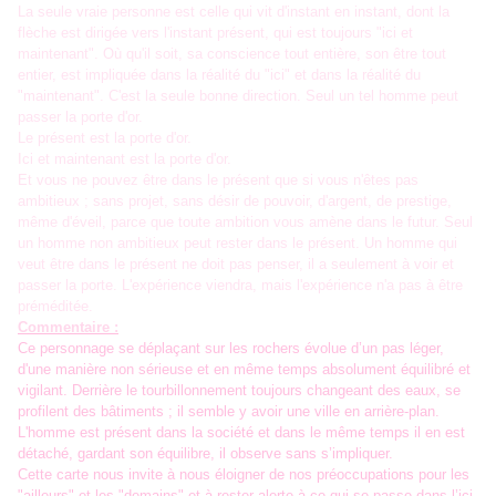
La seule vraie personne est celle qui vit d'instant en instant, dont la
flèche est dirigée vers l'instant présent, qui est toujours "ici et
maintenant". Où qu'il soit, sa conscience tout entière, son être tout
entier, est impliquée dans la réalité du "ici" et dans la réalité du
"maintenant". C'est la seule bonne direction. Seul un tel homme peut
passer la porte d'or.
Le présent est la porte d'or.
Ici et maintenant est la porte d'or.
Et vous ne pouvez être dans le présent que si vous n'êtes pas
ambitieux ; sans projet, sans désir de pouvoir, d'argent, de prestige,
même d'éveil, parce que toute ambition vous amène dans le futur. Seul
un homme non ambitieux peut rester dans le présent. Un homme qui
veut être dans le présent ne doit pas penser, il a seulement à voir et
passer la porte. L'expérience viendra, mais l'expérience n'a pas à être
préméditée.
Commentaire :
Ce personnage se déplaçant sur les rochers évolue d’un pas léger,
d'une manière non sérieuse et en même temps absolument équilibré et
vigilant. Derrière le tourbillonnement toujours changeant des eaux, se
profilent des bâtiments ; il semble y avoir une ville en arrière-plan.
L'homme est présent dans la société et dans le même temps il en est
détaché, gardant son équilibre, il observe sans s’impliquer.
Cette carte nous invite à nous éloigner de nos préoccupations pour les
"ailleurs" et les "demains" et à rester alerte à ce qui se passe dans l’ici