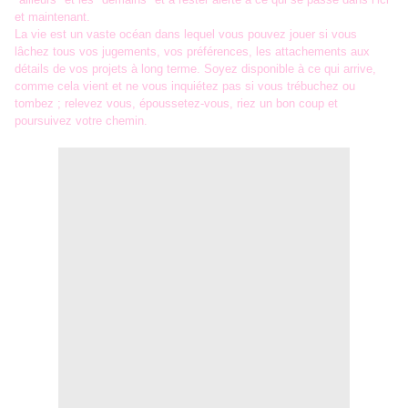
et maintenant.
La vie est un vaste océan dans lequel vous pouvez jouer si vous
lâchez tous vos jugements, vos préférences, les attachements aux
détails de vos projets à long terme. Soyez disponible à ce qui arrive,
comme cela vient et ne vous inquiétez pas si vous trébuchez ou
tombez ; relevez vous, époussetez-vous, riez un bon coup et
poursuivez votre chemin.