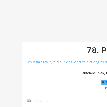
78. P
Poussi&egrave;re d'aile de f&eacute;e et ongles d
,
,
automne
bien
09.
P