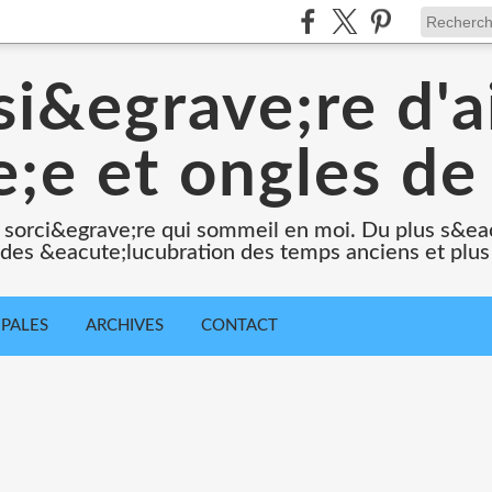
i&egrave;re d'a
;e et ongles de 
 sorci&egrave;re qui sommeil en moi. Du plus s&e
e des &eacute;lucubration des temps anciens et plus
IPALES
ARCHIVES
CONTACT