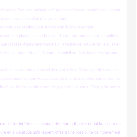
à celle entre "vous ne sachant pas" que vous êtes un bouddha et l'instant
a aucune possibilité d'en être autrement.
lotus, ses pétales, sont arrivés à un épanouissement...
 est bien plus beau que la rosée d'automne tombant sur la feuille de
sque la rosée d'automne tombe sur la feuille de lotus et brille au soleil
expérience momentanée. Comme le soleil se lève, la rosée d'automne
arée à un printemps éternel dans votre être. Vous regardez aussi loin
regardez aussi loin que vous pouvez dans le futur et vous serez étonnés
a là et les fleurs continueront de pleuvoir sur vous. C'est prin-temps
te. L’être intérieur est rempli de fleurs ; il porte en lui la qualité du
ieure et la plénitude qu'il ressent offrent une possibilité de mouvement