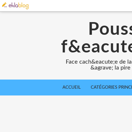
Pouss
f&eacute
Face cach&eacute;e de la
&agrave; la pir
ACCUEIL
CATÉGORIES PRINC