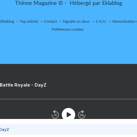
Thème Magazine © - Hébergé par
Eklablog
 Eklablog
Top articles
Contact
Signaler un abus
C.G.U.
Rémunération e
Préférences cookies
 Battle Royale - DayZ
 DayZ