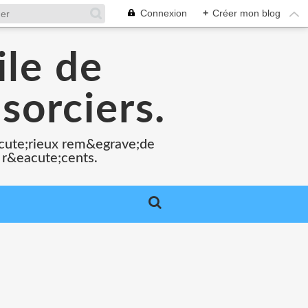
Connexion
+
Créer mon blog
ile de
sorciers.
acute;rieux rem&egrave;de
 r&eacute;cents.