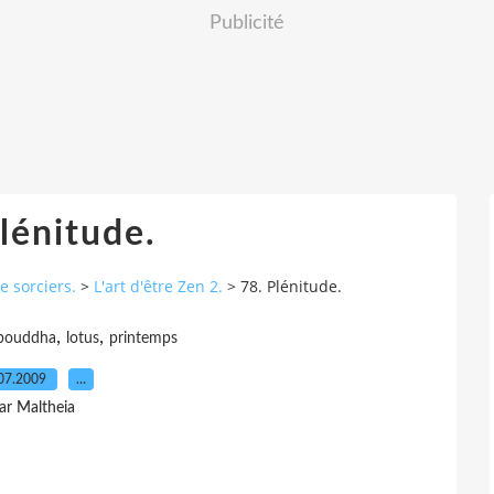
Publicité
lénitude.
e sorciers.
>
L'art d'être Zen 2.
>
78. Plénitude.
,
,
bouddha
lotus
printemps
07.2009
…
ar Maltheia