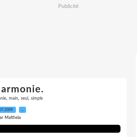
Publicité
Harmonie.
,
,
,
nie
main
seul
simple
07.2009
…
ar Maltheia