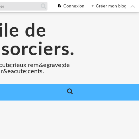
Connexion
+
Créer mon blog
ile de
sorciers.
acute;rieux rem&egrave;de
 r&eacute;cents.