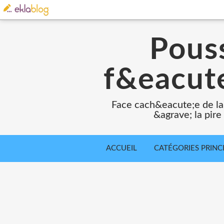
Pouss
f&eacute
Face cach&eacute;e de la
&agrave; la pir
ACCUEIL
CATÉGORIES PRINC