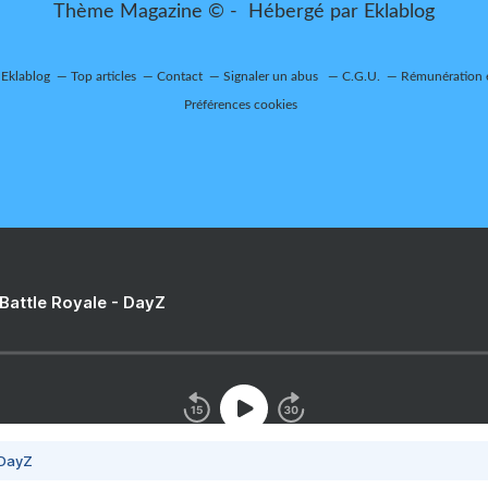
Thème Magazine © - Hébergé par
Eklablog
 Eklablog
Top articles
Contact
Signaler un abus
C.G.U.
Rémunération e
Préférences cookies
 Battle Royale - DayZ
 DayZ