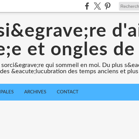
i&egrave;re d'a
;e et ongles de 
 sorci&egrave;re qui sommeil en moi. Du plus s&e
e des &eacute;lucubration des temps anciens et plus
IPALES
ARCHIVES
CONTACT