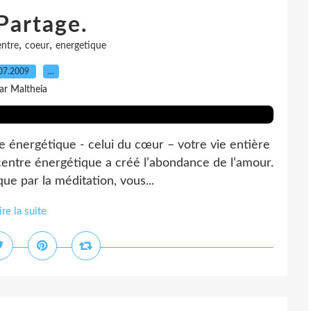
Partage.
,
,
entre
coeur
energetique
07.2009
…
ar Maltheia
e énergétique - celui du cœur – votre vie entière
centre énergétique a créé l’abondance de l’amour.
ue par la méditation, vous...
ire la suite