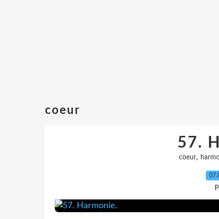
coeur
57. 
,
coeur
harmo
07.
P