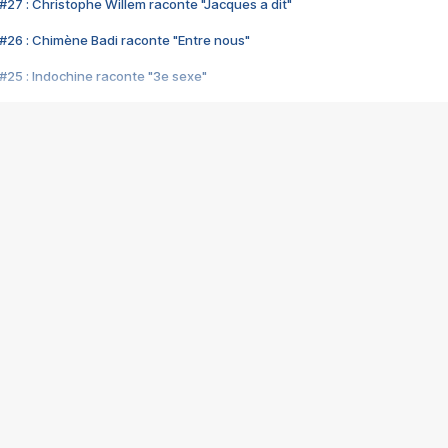
#27 : Christophe Willem raconte "Jacques a dit"
#26 : Chimène Badi raconte "Entre nous"
#25 : Indochine raconte "3e sexe"
#24 : Zaho raconte "C'est chelou"
#23 : Patrick Bruel raconte "Au café des délices"
#22 : Kyo raconte "Le chemin"
#21 : Nolwenn Leroy raconte "Cassé"
#20 : Patrick Hernandez raconte "Born to be alive"
#19 : Lorie raconte "Près de moi"
#18 : Michael Jones raconte "A nos actes manqués" (avec Jean-Jacque
#17 : Khaled raconte "Aïcha"
#16 : Corneille raconte "Parce qu'on vient de loin"
#15 : Indochine raconte "L'aventurier"