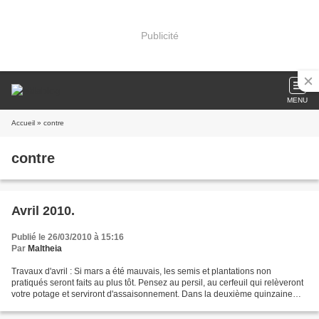
Publicité
MENU
Accueil
» contre
contre
Avril 2010.
Publié le 26/03/2010 à 15:16
Par
Maltheia
Travaux d'avril : Si mars a été mauvais, les semis et plantations non
pratiqués seront faits au plus tôt. Pensez au persil, au cerfeuil qui relèveront
votre potage et serviront d'assaisonnement. Dans la deuxième quinzaine
d'avril, vous pouvez, sans danger,...