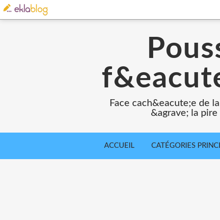
Pouss
f&eacute
Face cach&eacute;e de la
&agrave; la pir
ACCUEIL
CATÉGORIES PRINC