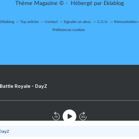
Thème Magazine © - Hébergé par
Eklablog
 Eklablog
Top articles
Contact
Signaler un abus
C.G.U.
Rémunération e
Préférences cookies
 Battle Royale - DayZ
 DayZ