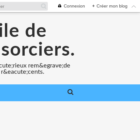
Connexion
+
Créer mon blog
ile de
sorciers.
acute;rieux rem&egrave;de
 r&eacute;cents.