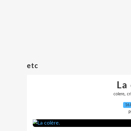
etc
La 
,
colere
cr
16.
P