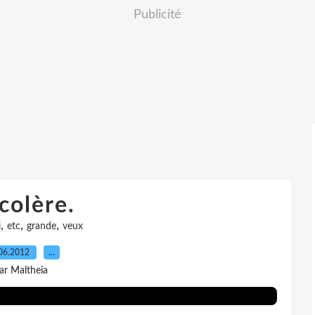
Publicité
colère.
,
,
,
i
etc
grande
veux
06.2012
…
ar Maltheia