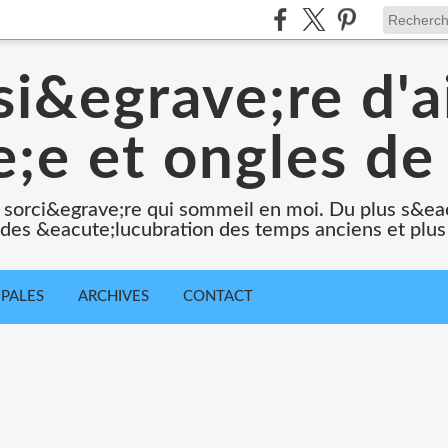
i&egrave;re d'a
;e et ongles de 
 sorci&egrave;re qui sommeil en moi. Du plus s&e
e des &eacute;lucubration des temps anciens et plus
IPALES
ARCHIVES
CONTACT