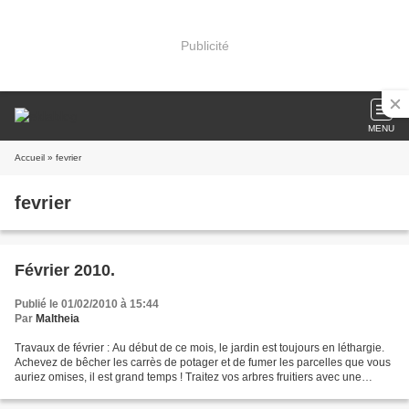
Publicité
MENU
Accueil
» fevrier
fevrier
Février 2010.
Publié le 01/02/2010 à 15:44
Par
Maltheia
Travaux de février : Au début de ce mois, le jardin est toujours en léthargie.
Achevez de bêcher les carrès de potager et de fumer les parcelles que vous
auriez omises, il est grand temps ! Traitez vos arbres fruitiers avec une
solution à base de cuivre...