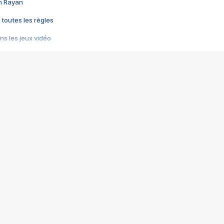
im Rayan
 toutes les règles
s les jeux vidéo
us choquant de Rockstar ? - Le scandale BULLY
e plus moche de Steam
du RÊVE tourne au CAUCHEMAR
pendant 8 heures
it… à tort
umiliés par un jeu vidéo
ire - Final Fantasy 8
ti un empire - Age of Empires
story DOFUS
tard, il crée l'un des pires jeux de tous les temps, MindsEye.