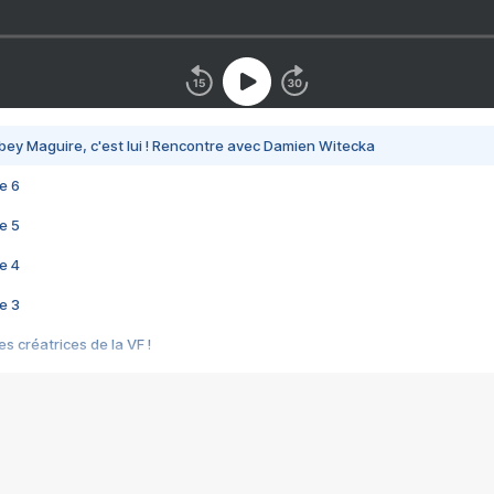
bey Maguire, c'est lui ! Rencontre avec Damien Witecka
e 6
e 5
e 4
e 3
s créatrices de la VF !
e 2
e 1
e Mektoub My Love arrive enfin ! Rencontre avec Shaïn Boumedine et Sal