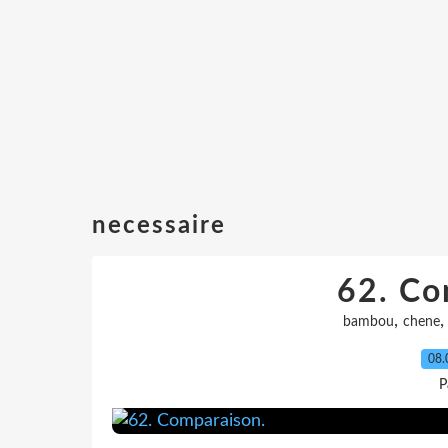
necessaire
62. Co
,
bambou
chene
08.
P