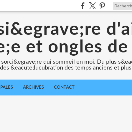
i&egrave;re d'a
;e et ongles de 
 sorci&egrave;re qui sommeil en moi. Du plus s&e
e des &eacute;lucubration des temps anciens et plus
IPALES
ARCHIVES
CONTACT