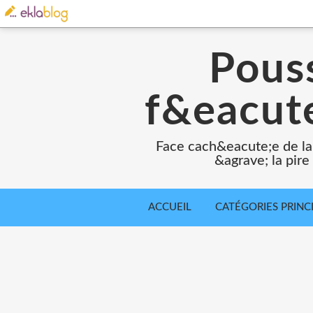
Pouss
f&eacute
Face cach&eacute;e de la
&agrave; la pir
ACCUEIL
CATÉGORIES PRINC