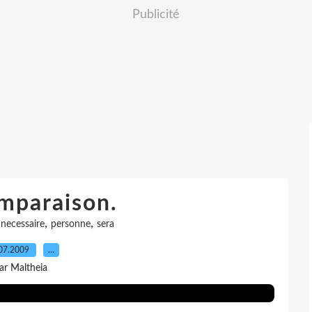
Publicité
mparaison.
,
,
,
necessaire
personne
sera
07.2009
…
ar Maltheia