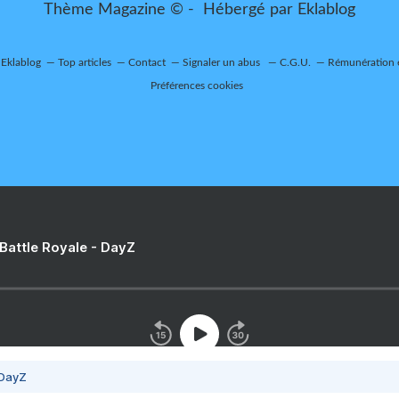
Thème Magazine © - Hébergé par
Eklablog
 Eklablog
Top articles
Contact
Signaler un abus
C.G.U.
Rémunération e
Préférences cookies
 Battle Royale - DayZ
 DayZ