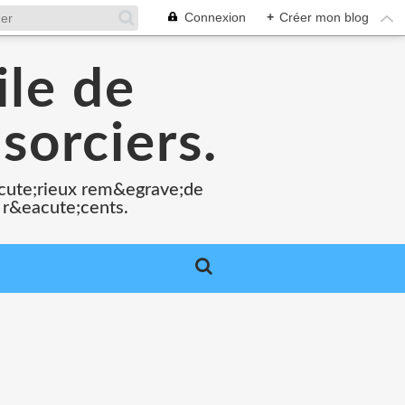
Connexion
+
Créer mon blog
ile de
sorciers.
acute;rieux rem&egrave;de
 r&eacute;cents.