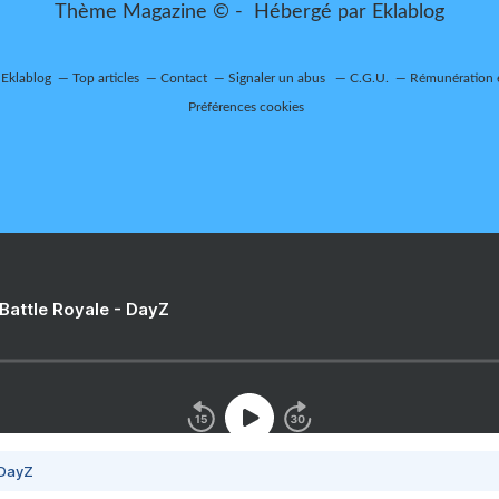
Thème Magazine © - Hébergé par
Eklablog
 Eklablog
Top articles
Contact
Signaler un abus
C.G.U.
Rémunération e
Préférences cookies
 Battle Royale - DayZ
 DayZ