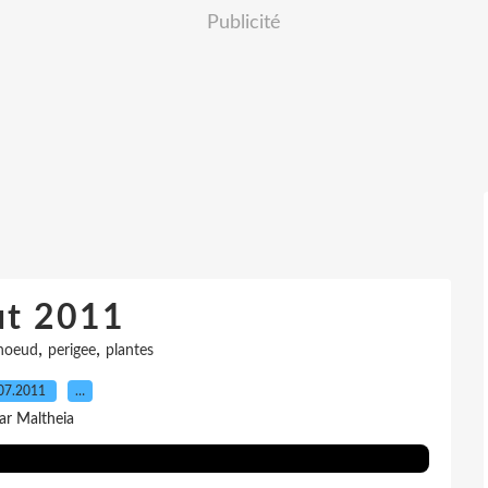
Publicité
ut 2011
,
,
noeud
perigee
plantes
07.2011
…
ar Maltheia