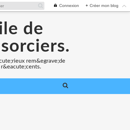
Connexion
+
Créer mon blog
ile de
sorciers.
acute;rieux rem&egrave;de
 r&eacute;cents.