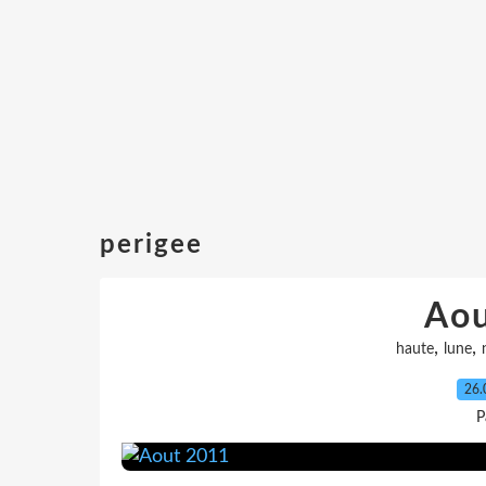
perigee
Ao
,
,
haute
lune
26.
P