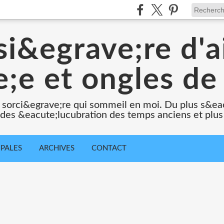
i&egrave;re d'a
;e et ongles de 
 sorci&egrave;re qui sommeil en moi. Du plus s&e
e des &eacute;lucubration des temps anciens et plus
IPALES
ARCHIVES
CONTACT