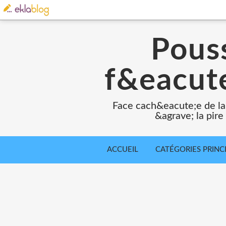
Pouss
f&eacute
Face cach&eacute;e de la
&agrave; la pir
ACCUEIL
CATÉGORIES PRINC