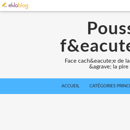
Pouss
f&eacute
Face cach&eacute;e de la
&agrave; la pir
ACCUEIL
CATÉGORIES PRINC