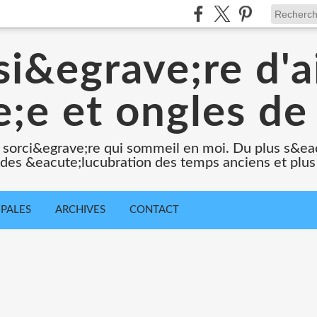
i&egrave;re d'a
;e et ongles de 
 sorci&egrave;re qui sommeil en moi. Du plus s&e
e des &eacute;lucubration des temps anciens et plus
IPALES
ARCHIVES
CONTACT