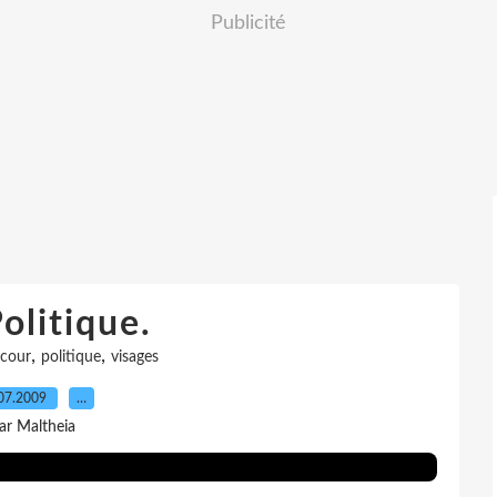
Publicité
olitique.
,
,
cour
politique
visages
07.2009
…
ar Maltheia