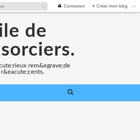
Connexion
+
Créer mon blog
ile de
sorciers.
acute;rieux rem&egrave;de
 r&eacute;cents.