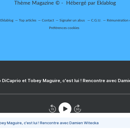
Thème Magazine © - Hébergé par
Eklablog
 Eklablog
Top articles
Contact
Signaler un abus
C.G.U.
Rémunération e
Préférences cookies
 DiCaprio et Tobey Maguire, c'est lui ! Rencontre avec Dam
bey Maguire, c'est lui ! Rencontre avec Damien Witecka