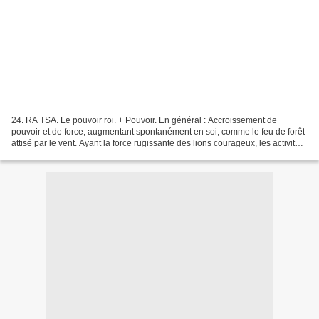
24. RA TSA. Le pouvoir roi. + Pouvoir. En général : Accroissement de
pouvoir et de force, augmentant spontanément en soi, comme le feu de forêt
attisé par le vent. Ayant la force rugissante des lions courageux, les activités
violentes et de sommation...