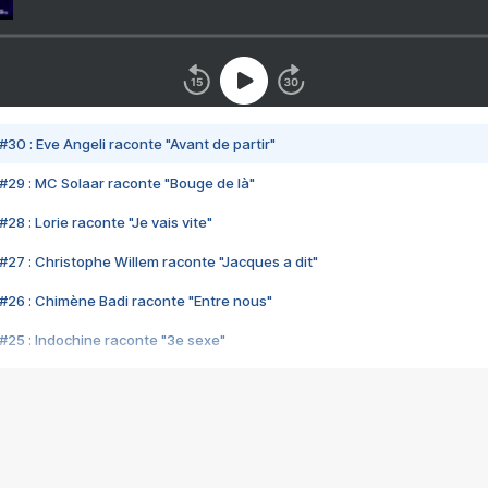
#30 : Eve Angeli raconte "Avant de partir"
#29 : MC Solaar raconte "Bouge de là"
28 : Lorie raconte "Je vais vite"
#27 : Christophe Willem raconte "Jacques a dit"
#26 : Chimène Badi raconte "Entre nous"
#25 : Indochine raconte "3e sexe"
#24 : Zaho raconte "C'est chelou"
#23 : Patrick Bruel raconte "Au café des délices"
#22 : Kyo raconte "Le chemin"