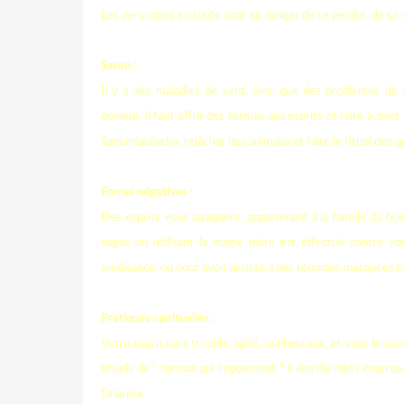
Les personnes en route sont en danger de se perdre, de se
Santé :
Il y a des maladies de vent, ainsi que des problèmes d
douleur, il faut offrir des tormas aux esprits et faire autant 
Samantabhadra, relâcher des animaux et faire le rituel des qu
Forces négatives :
Des esprits vous attaquent, appartenant à la famille du boi
nagas ou utilisant la magie noire est effectué contre vo
médisance, ou pour avoir assisté à des réunions marquées pa
Pratiques spirituelles :
Votre esprit sera troublé, agité, malheureux, et vous bri
rituels de " tormas qui repoussent " à des divinités courr
Dharma.