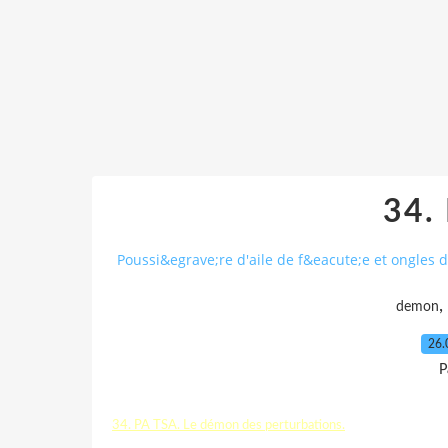
34.
Poussi&egrave;re d'aile de f&eacute;e et ongles d
,
demon
26.
P
34. PA TSA. Le démon des perturbations.