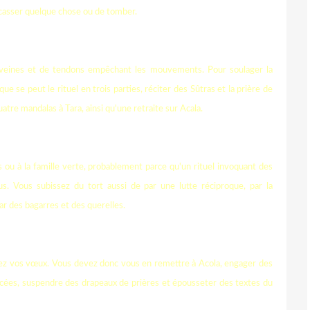
 casser quelque chose ou de tomber.
e veines et de tendons empêchant les mouvements. Pour soulager la
que se peut le rituel en trois parties, réciter des Sûtras et la prière de
atre mandalas à Tara, ainsi qu'une retraite sur Acala.
s ou à la famille verte, probablement parce qu'un rituel invoquant des
us. Vous subissez du tort aussi de par une lutte réciproque, par la
r des bagarres et des querelles.
serez vos vœux. Vous devez donc vous en remettre à Acola, engager des
oucées, suspendre des drapeaux de prières et épousseter des textes du