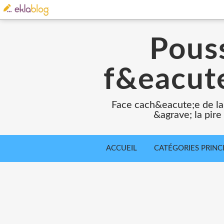
Pouss
f&eacute
Face cach&eacute;e de la
&agrave; la pir
ACCUEIL
CATÉGORIES PRINC