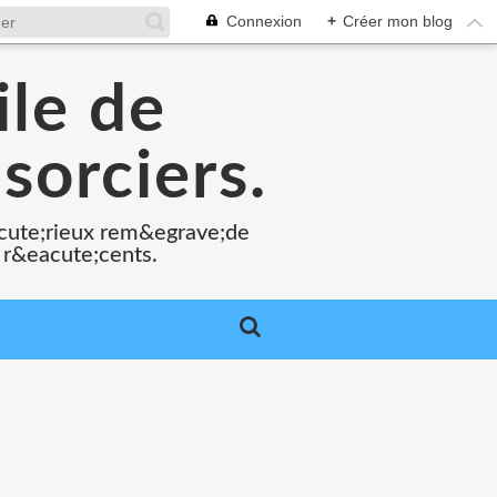
Connexion
+
Créer mon blog
ile de
sorciers.
acute;rieux rem&egrave;de
 r&eacute;cents.