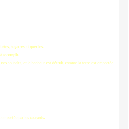
uttes, bagarres et querlles.
 à accomplir.
e nos souhaits, et le bonheur est détruit, comme la terre est emportée
t emportée par les courants.