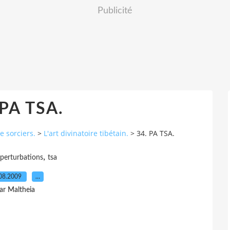
Publicité
 PA TSA.
e sorciers.
>
L'art divinatoire tibétain.
>
34. PA TSA.
,
perturbations
tsa
08.2009
…
ar Maltheia