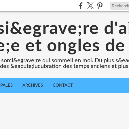
i&egrave;re d'a
;e et ongles de 
 sorci&egrave;re qui sommeil en moi. Du plus s&e
e des &eacute;lucubration des temps anciens et plus
IPALES
ARCHIVES
CONTACT