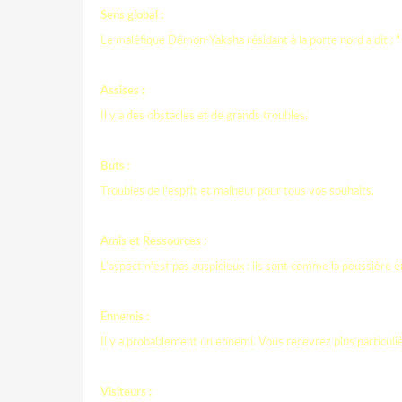
Sens global :
Le maléfique Démon-Yaksha résidant à la porte nord a dit : " 
Assises :
Il y a des obstacles et de grands troubles.
Buts :
Troubles de l'esprit et malheur pour tous vos souhaits.
Amis et Ressources :
L'aspect n'est pas auspicieux : ils sont comme la poussière 
Ennemis :
Il y a probablement un ennemi. Vous recevrez plus particuli
Visiteurs :