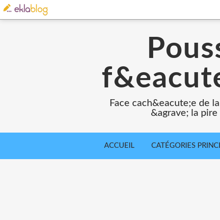
Pouss
f&eacute
Face cach&eacute;e de la
&agrave; la pir
ACCUEIL
CATÉGORIES PRINC