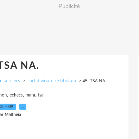
Publicité
 TSA NA.
e sorciers.
>
L'art divinatoire tibétain.
>
45. TSA NA.
,
,
,
mon
echecs
mara
tsa
08.2009
…
ar Maltheia