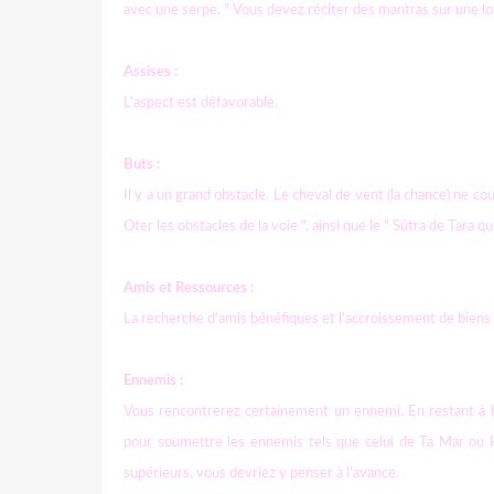
avec une serpe. " Vous devez réciter des mantras sur une lon
Assises :
L'aspect est défavorable.
Buts :
Il y a un grand obstacle. Le cheval de vent (la chance) ne 
Oter les obstacles de la voie ", ainsi que le " Sûtra de Tara qu
Amis et Ressources :
La recherche d'amis bénéfiques et l'accroissement de biens 
Ennemis :
Vous rencontrerez certainement un ennemi. En restant à l'
pour soumettre les ennemis tels que celui de Ta Mar ou
supérieurs, vous devriez y penser à l'avance.