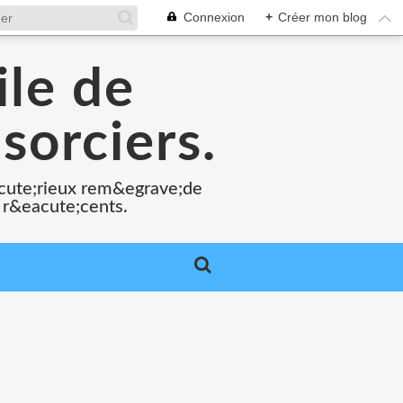
Connexion
+
Créer mon blog
ile de
sorciers.
acute;rieux rem&egrave;de
 r&eacute;cents.