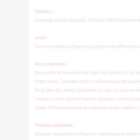
Visiteurs :
Le voyage aura des obstacles. Il leur sera difficile d'arriver
Santé :
Il y a une maladie du flegme assez grave et des difficultés à 
Forces négatives :
Des esprits de la terre et des lieux vous nuisent et vos 
chose carrée. Le roi des esprits malfaisants pourrait aussi
de la main d'un prêtre bouddhiste ou bön. La cause en es
l'origine, ou avec des non-humains puissants, ou encore p
danger d'être perturbé par des impuretés et des souillures ; l
Pratiques spirituelles :
Bien que vous pensiez au Dharma, vous êtes perdu en de ma