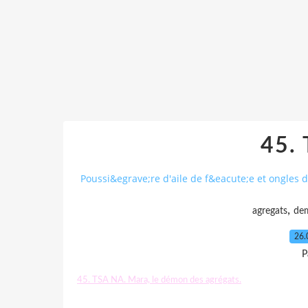
45.
Poussi&egrave;re d'aile de f&eacute;e et ongles d
,
agregats
de
26.
P
45. TSA NA. Mara, le démon des agrégats.