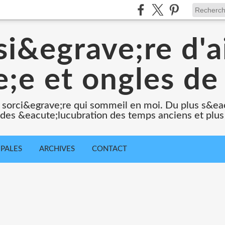
i&egrave;re d'a
;e et ongles de 
 sorci&egrave;re qui sommeil en moi. Du plus s&e
e des &eacute;lucubration des temps anciens et plus
IPALES
ARCHIVES
CONTACT