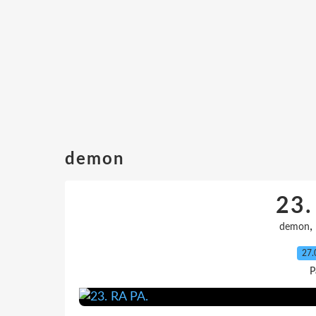
demon
23.
,
demon
27.
P