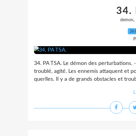
34.
,
demon
26.
P
34. PA TSA. Le démon des perturbations. - 
troublé, agité. Les ennemis attaquent et po
querlles. Il y a de grands obstacles et troubl
L