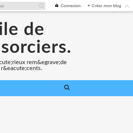
Connexion
+
Créer mon blog
ile de
sorciers.
acute;rieux rem&egrave;de
 r&eacute;cents.