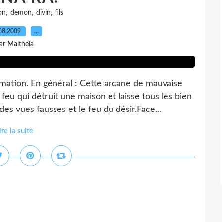
,
,
,
on
demon
divin
fils
08.2009
…
ar Maltheia
umation. En général : Cette arcane de mauvaise
eu qui détruit une maison et laisse tous les bien
s vues fausses et le feu du désir.Face...
ire la suite