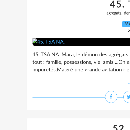
45.
,
agregats
de
26.
P
45. TSA NA. Mara, le démon des agrégats. 
tout : famille, possessions, vie, amis ...On
impuretés.Malgré une grande agitation rien
L
52.