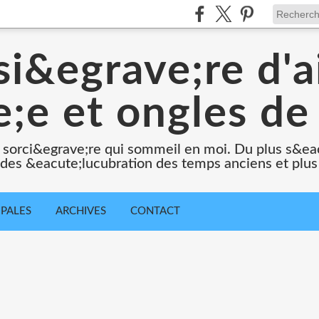
i&egrave;re d'a
;e et ongles de 
 sorci&egrave;re qui sommeil en moi. Du plus s&e
e des &eacute;lucubration des temps anciens et plus
IPALES
ARCHIVES
CONTACT