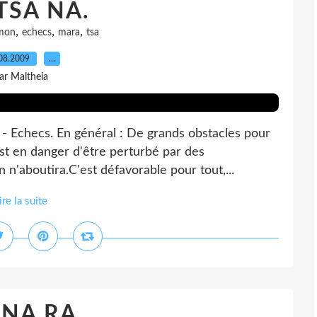
 TSA NA.
,
,
,
mon
echecs
mara
tsa
08.2009
…
ar Maltheia
- Echecs. En général : De grands obstacles pour
 est en danger d'être perturbé par des
 n'aboutira.C'est défavorable pour tout,...
ire la suite
 NA RA.