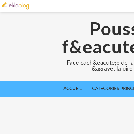
Pouss
f&eacute
Face cach&eacute;e de la
&agrave; la pir
ACCUEIL
CATÉGORIES PRINC