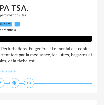
 PA TSA.
,
perturbations
tsa
08.2009
…
ar Maltheia
Perturbations. En général : Le mental est confus,
rtent tort par la médisance, les luttes, bagarres et
es, et la tâche est...
ire la suite