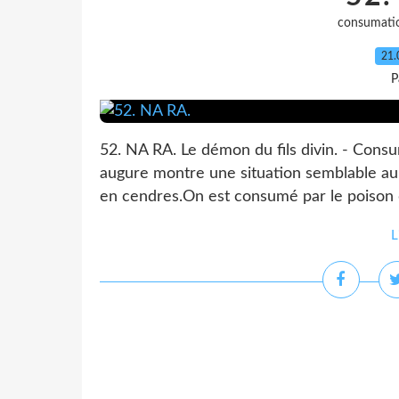
consumati
21.
P
52. NA RA. Le démon du fils divin. - Cons
augure montre une situation semblable au f
en cendres.On est consumé par le poison de
L