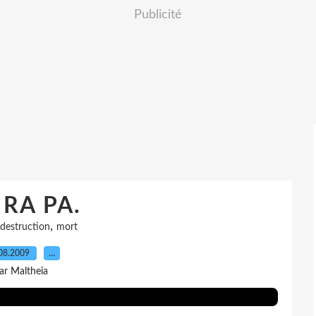
Publicité
 RA PA.
,
destruction
mort
08.2009
…
ar Maltheia