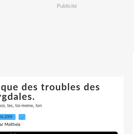
Publicité
ique des troubles des
gdales.
,
,
,
oi
tes
toi-meme
ton
06.2009
…
ar Maltheia