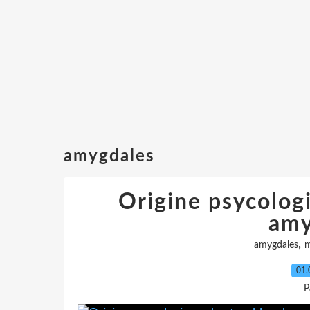
amygdales
Origine psycolog
amy
,
amygdales
m
01.
P