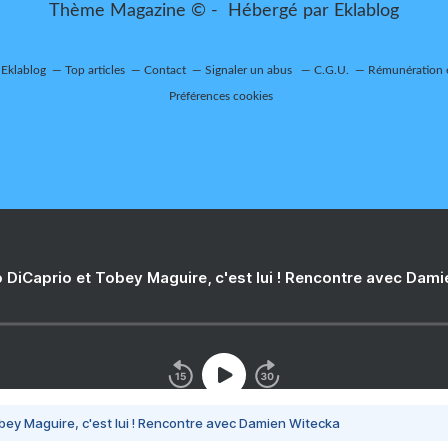
Thème Magazine © - Hébergé par
Eklablog
 Eklablog
Top articles
Contact
Signaler un abus
C.G.U.
Rémunération e
Préférences cookies
 DiCaprio et Tobey Maguire, c'est lui ! Rencontre avec Dam
bey Maguire, c'est lui ! Rencontre avec Damien Witecka