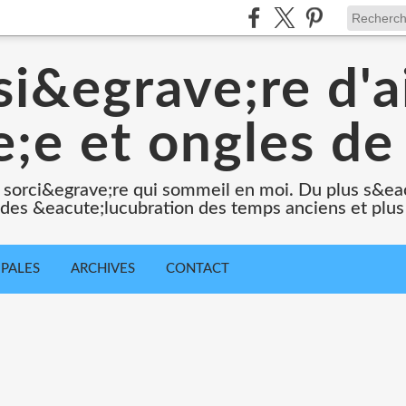
i&egrave;re d'a
;e et ongles de 
 sorci&egrave;re qui sommeil en moi. Du plus s&e
e des &eacute;lucubration des temps anciens et plus
IPALES
ARCHIVES
CONTACT