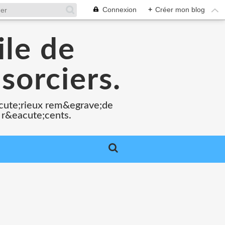
Connexion
+
Créer mon blog
ile de
sorciers.
acute;rieux rem&egrave;de
 r&eacute;cents.