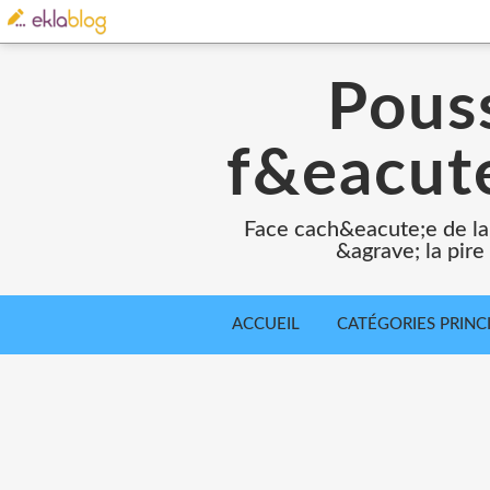
Pouss
f&eacute
Face cach&eacute;e de la
&agrave; la pir
ACCUEIL
CATÉGORIES PRINC