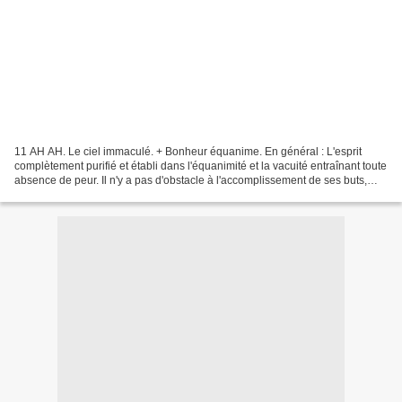
11 AH AH. Le ciel immaculé. + Bonheur équanime. En général : L'esprit
complètement purifié et établi dans l'équanimité et la vacuité entraînant toute
absence de peur. Il n'y a pas d'obstacle à l'accomplissement de ses buts,
mais les choses peuvent se...