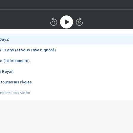
 DayZ
 a 13 ans (et vous l'avez ignoré)
e (littéralement)
im Rayan
 toutes les règles
s les jeux vidéo
us choquant de Rockstar ? - Le scandale BULLY
e plus moche de Steam
du RÊVE tourne au CAUCHEMAR