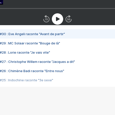
#30 : Eve Angeli raconte "Avant de partir"
#29 : MC Solaar raconte "Bouge de là"
28 : Lorie raconte "Je vais vite"
#27 : Christophe Willem raconte "Jacques a dit"
#26 : Chimène Badi raconte "Entre nous"
#25 : Indochine raconte "3e sexe"
#24 : Zaho raconte "C'est chelou"
#23 : Patrick Bruel raconte "Au café des délices"
#22 : Kyo raconte "Le chemin"