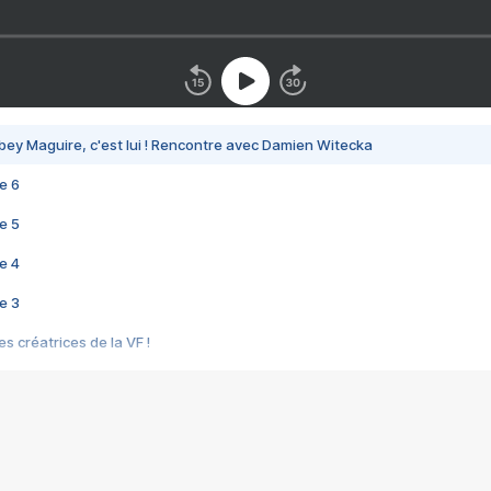
bey Maguire, c'est lui ! Rencontre avec Damien Witecka
e 6
e 5
e 4
e 3
s créatrices de la VF !
e 2
e 1
e Mektoub My Love arrive enfin ! Rencontre avec Shaïn Boumedine et Sal