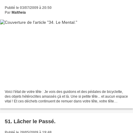
Publié le 03/07/2009 à 20:50
Par
Maltheia
Voici l'état de votre tête : Je vois des guidons et des pédales de bicyclette,
des objets hétéroclites amassés çà et là. Une si petite tête... et aucun espace
vital ! Et ces déchets continuent de remuer dans votre tête, votre tête
bourdonne et élucubre...
51. Lâcher le Passé.
Publié le 28/05/2009 à 19:48