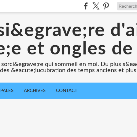
i&egrave;re d'a
;e et ongles de 
 sorci&egrave;re qui sommeil en moi. Du plus s&e
e des &eacute;lucubration des temps anciens et plus
IPALES
ARCHIVES
CONTACT