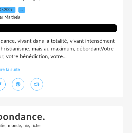
07.2009
…
ar Maltheia
dance, vivant dans la totalité, vivant intensément
 christianisme, mais au maximum, débordantVotre
r, votre bénédiction, votre...
ire la suite
bondance.
,
,
,
tie
monde
nie
riche