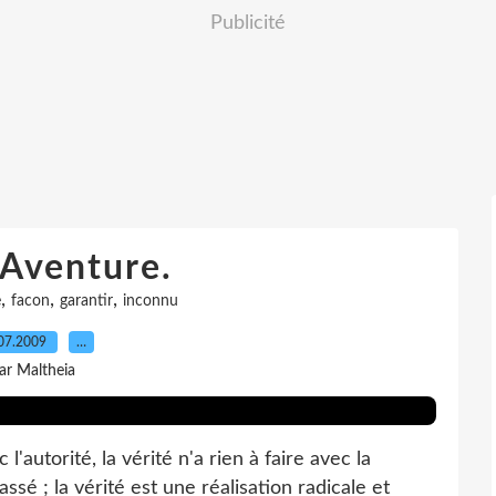
Publicité
´Aventure.
,
,
,
e
facon
garantir
inconnu
07.2009
…
ar Maltheia
 l'autorité, la vérité n'a rien à faire avec la
passé ; la vérité est une réalisation radicale et