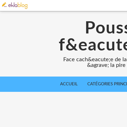
Pouss
f&eacute
Face cach&eacute;e de la
&agrave; la pir
ACCUEIL
CATÉGORIES PRINC