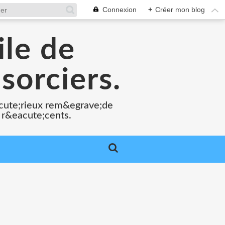
Connexion
+
Créer mon blog
ile de
sorciers.
acute;rieux rem&egrave;de
 r&eacute;cents.